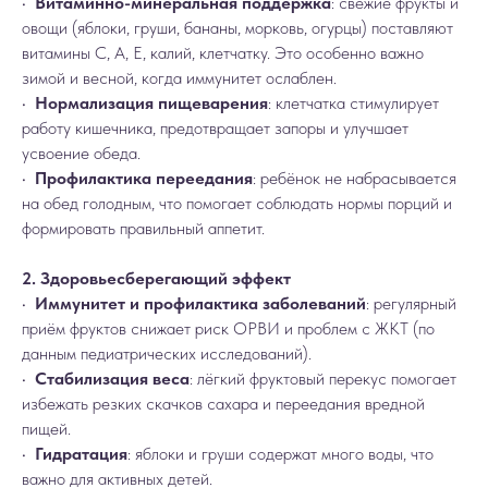
•
Витаминно-минеральная поддержка
: свежие фрукты и
овощи (яблоки, груши, бананы, морковь, огурцы) поставляют
витамины C, A, E, калий, клетчатку. Это особенно важно
зимой и весной, когда иммунитет ослаблен.
•
Нормализация пищеварения
: клетчатка стимулирует
работу кишечника, предотвращает запоры и улучшает
усвоение обеда.
•
Профилактика переедания
: ребёнок не набрасывается
на обед голодным, что помогает соблюдать нормы порций и
формировать правильный аппетит.
2. Здоровьесберегающий эффект
•
Иммунитет и профилактика заболеваний
: регулярный
приём фруктов снижает риск ОРВИ и проблем с ЖКТ (по
данным педиатрических исследований).
•
Стабилизация веса
: лёгкий фруктовый перекус помогает
избежать резких скачков сахара и переедания вредной
пищей.
•
Гидратация
: яблоки и груши содержат много воды, что
важно для активных детей.