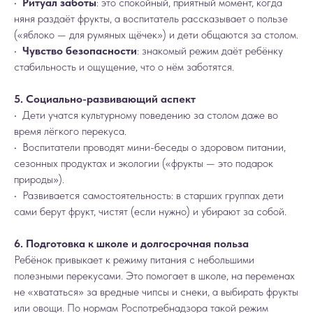
•
Ритуал заботы
: это спокойный, приятный момент, когда
няня раздаёт фрукты, а воспитатель рассказывает о пользе
(«яблоко — для румяных щёчек») и дети общаются за столом.
•
Чувство безопасности
: знакомый режим даёт ребёнку
стабильность и ощущение, что о нём заботятся.
5. Социально-развивающий аспект
• Дети учатся культурному поведению за столом даже во
время лёгкого перекуса.
• Воспитатели проводят мини-беседы о здоровом питании,
сезонных продуктах и экологии («фрукты — это подарок
природы»).
• Развивается самостоятельность: в старших группах дети
сами берут фрукт, чистят (если нужно) и убирают за собой.
6. Подготовка к школе и долгосрочная польза
Ребёнок привыкает к режиму питания с небольшими
полезными перекусами. Это помогает в школе, на переменах
не «хвататься» за вредные чипсы и снеки, а выбирать фрукты
или овощи. По нормам Роспотребнадзора такой режим